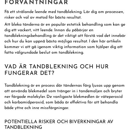
FÖRVÄNTNINGAR
Få ett strålande leende med tandblekning. Lär dig om processen,
risker och val av metod för bästa resultat.
Att bleka tänderna är en populär estetisk behandling som kan ge
dig ett vackert, vitt leende. Innan du påbörjar en
tandblekningsbehandling är det viktigt att förstå vad det innebär
och hur du kan uppnå bästa möjliga resultat. I den här artikeln
kommer vi att gå igenom viktig information som hjälper dig att
fatta välgrundade beslut om tandblekning.
VAD ÄR TANDBLEKNING OCH HUR
FUNGERAR DET?
Tandblekning är en process där tändernas färg ljusas upp genom
att använda blekmedel som tränger in i tandemaljen och bryter
ner färgade molekyler. De vanligaste blekmedlen är väteperoxid
och karbamidperoxid, som båda är effektiva för att behandla
både yttre och inre missfärgningar.
POTENTIELLA RISKER OCH BIVERKNINGAR AV
TANDBLEKNING