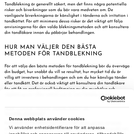
Tandblekning är generellt säkert, men det finns några potentiella
risker och biverkningar som du bör vara medveten om. De
vanligaste biverkningarna är känslighet i tänderna och irritation i
tandköttet. För att minimera dessa risker är det viktigt att följa
anvisningarna för den valda blekningsmetoden och att konsultera
din tandläkare innan du påbörjar behandlingen.
HUR MAN VÄLJER DEN BÄSTA
METODEN FÖR TANDBLEKNING
För att välja den bästa metoden för tandblekning bör du överväga
din budget, hur snabbt du vill se resultat, hur mycket tid du är
villig att investera i behandlingen och om du har känsliga tänder
eller tandkött. Det är också viktigt att konsultera din tandläkare
för att få en professionell bedömning av din munhälsa och
vägledning om vilken metod som är mest lämplig för dig.
HUR LÄNGE VARAR RESULTATET AV
TANDBLEKNING?
Denna webbplats använder cookies
Resultatet av tandblekning varierar beroende på den använda
Vi använder enhetsidentifierare för att anpassa
metoden, din livsstil och din dagliga tandvårdsrutin. Generellt sett