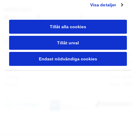
Visa detaljer
KONTAKT



08-640 00 93
|
info@mariatand.se
|
Hornsgatan 50A
,
118 21
Stockholm
|
Hitta hit
|
FAQ
|
Cookies
Tillåt alla cookies
ÖPPETTIDER
Tillåt urval
Måndag
07:45 - 17:00
Endast nödvändiga cookies
Tisdag
07:45 - 17:00
Onsdag
07:45 - 16:00
Torsdag
07:45 - 16:30
Fredag
07:45 - 13:00